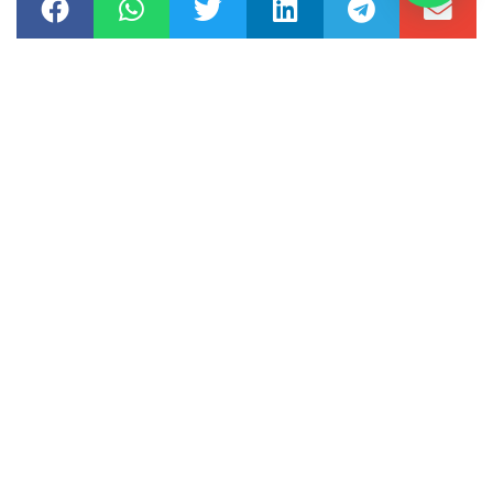
Esto sin duda, es un nuevo fenómeno con mucha tela por
cortar. No hay que generalizar pero si se debe hacer todo
lo posible por esclarecer y judicializar a aquellos que
utilizan el instrumento legal y legitimo de protesta
pacifica como un escudo para transgredir y delinquir.
TAGS:
COLOMBIA
,
DEMOCRACIA EN COLOMBIA
,
POLÍTICA
COLOMBIANA
ANTERIOR
SIGUIENTE