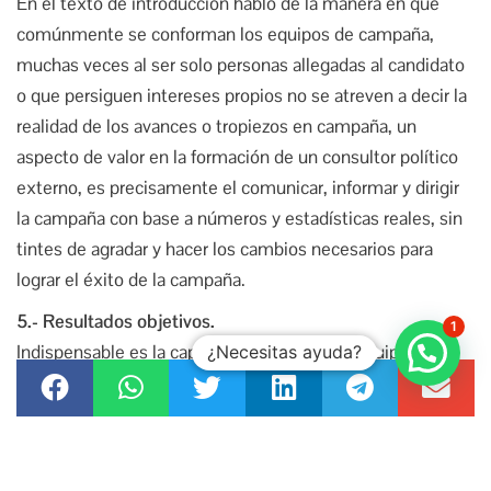
En el texto de introducción hablo de la manera en que
comúnmente se conforman los equipos de campaña,
muchas veces al ser solo personas allegadas al candidato
o que persiguen intereses propios no se atreven a decir la
realidad de los avances o tropiezos en campaña, un
aspecto de valor en la formación de un consultor político
externo, es precisamente el comunicar, informar y dirigir
la campaña con base a números y estadísticas reales, sin
tintes de agradar y hacer los cambios necesarios para
lograr el éxito de la campaña.
5.- Resultados objetivos.
1
Indispensable es la capacitación de todo el equipo de
¿Necesitas ayuda?
campaña conforme a los objetivos y tareas asignadas, bajo
un mando o dirigencia vertical, la profesionalización y
experiencia probada de un consultor externo es clave, no
le da lugar a la improvisación; la planeación y