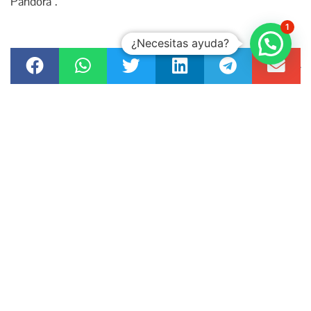
Pandora”.
1
¿Necesitas ayuda?
TAGS:
ASAMBLEA NACIONAL
,
CONAIE
,
CONTRALORIA GENERAL
DEL ESTADO
,
FISCALIA DE ESTADO
,
GUILLERMO LASSO
,
PANDORA PAPERS
,
PARAISOS FISCALES
,
SRI
,
YAKU PÉREZ
ANTERIOR
SIGUIENTE
DEJA UN COMENTARIO