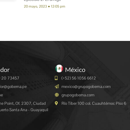
20 mayo, 2023
12:05 pm
ador
México
9 20 73457
(+52) 56 1056 6612
dor@goberna.pe
mexico@grupogoberna.com
pe
grupogoberna.com
The Point, Of. 2307, Ciudad
Río Tiber 100 col. Cuauhtémoc Piso 6
Puerto Santa Ana - Guayaquil