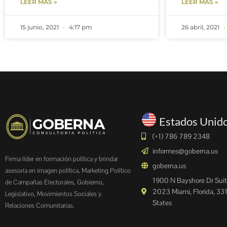
LEER MÁS »
LEER MÁS »
15 junio, 2021
4:17 pm
26 abril, 2021
Estados Unid
(+1) 786 789 2348
informes@goberna.us
Firma líder en formación política y brindar
goberna.us
asesoría en imagen política, Marketing Político
1900 N Bayshore Dr Suit
de Campañas Electorales, Gobierno,
2023 Miami, Florida, 33
Legislativo, Movimientos Sociales y
States
Relaciones Comunitarias.