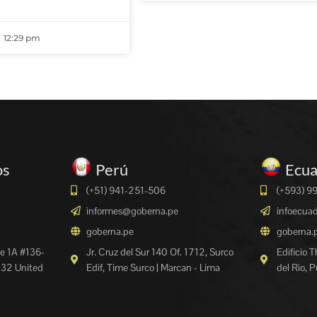
12:29 pm
os
Perú
Ecu
(+51) 941-251-506
(+593) 9
informes@goberna.pe
infoecua
goberna.pe
goberna.
e 1A #136-
Jr. Cruz del Sur 140 Of. 1712, Surco
Edificio 
132 United
Edif, Time Surco | Marcan - Lima
del Rio, 