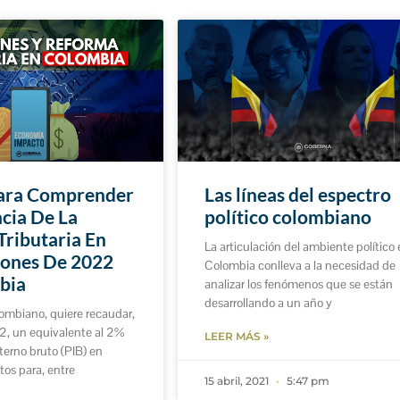
Para Comprender
Las líneas del espectro
ncia De La
político colombiano
ributaria En
La articulación del ambiente político
iones De 2022
Colombia conlleva a la necesidad de
bia
analizar los fenómenos que se están
desarrollando a un año y
lombiano, quiere recaudar,
22, un equivalente al 2%
LEER MÁS »
terno bruto (PIB) en
os para, entre
15 abril, 2021
5:47 pm