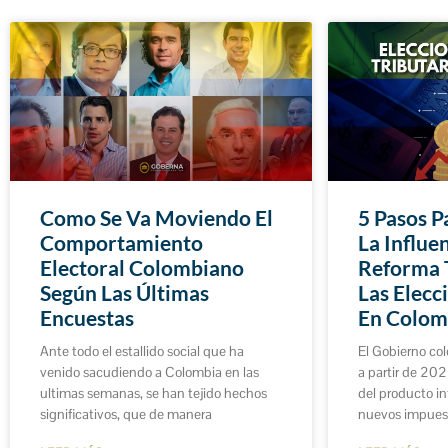
Como Se Va Moviendo El
5 Pasos 
Comportamiento
La Influe
Electoral Colombiano
Reforma T
Según Las Últimas
Las Elecc
Encuestas
En Colom
Ante todo el estallido social que ha
El Gobierno co
venido sacudiendo a Colombia en las
a partir de 20
ultimas semanas, se han tejido hechos
del producto in
significativos, que de manera
nuevos impuest