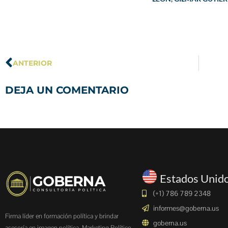
ANTERIOR
DEJA UN COMENTARIO
Estados Unid
(+1) 786 789 2348
informes@goberna.us
Firma líder en formación política y brindar
goberna.us
asesoría en imagen política, Marketing Político