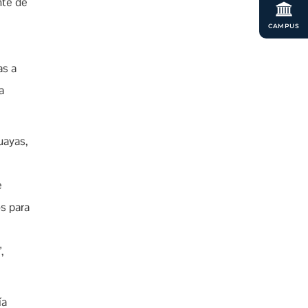
nte de
CAMPUS
as a
a
uayas,
e
s para
,
ía