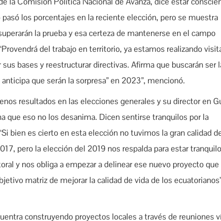
e la Comisión Política Nacional de Avanza, dice estar conscie
o pasó los porcentajes en la reciente elección, pero se muestra
uperarán la prueba y esa certeza de mantenerse en el campo
“Provendrá del trabajo en territorio, ya estamos realizando visit
r sus bases y reestructurar directivas. Afirma que buscarán ser l
y anticipa que serán la sorpresa” en 2023”, mencionó.
os resultados en las elecciones generales y su director en G
 que eso no los desanima. Dicen sentirse tranquilos por la
“Si bien es cierto en esta elección no tuvimos la gran calidad d
7, pero la elección del 2019 nos respalda para estar tranquilo
oral y nos obliga a empezar a delinear ese nuevo proyecto que
jetivo matriz de mejorar la calidad de vida de los ecuatorianos”
ncuentra construyendo proyectos locales a través de reuniones v