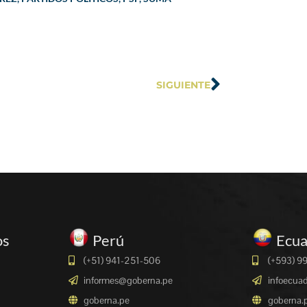
SIGUIENTE
os
Perú
Ecu
(+51) 941-251-506
(+593) 9
informes@goberna.pe
infoecua
goberna.pe
goberna.