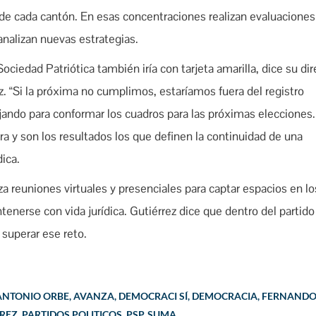
de cada cantón. En esas concentraciones realizan evaluaciones
analizan nuevas estrategias.
ociedad Patriótica también iría con tarjeta amarilla, dice su dir
z. “Si la próxima no cumplimos, estaríamos fuera del registro
jando para conformar los cuadros para las próximas elecciones
a y son los resultados los que definen la continuidad de una
dica.
za reuniones virtuales y presenciales para captar espacios en lo
nerse con vida jurídica. Gutiérrez dice que dentro del partido
superar ese reto.
ANTONIO ORBE
,
AVANZA
,
DEMOCRACI SÍ
,
DEMOCRACIA
,
FERNAND
RREZ
,
PARTIDOS POLITICOS
,
PSP
,
SUMA