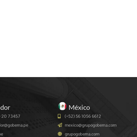
ador
México
9 20 73457
(+52) 56 1056 6612
dor@goberna.pe
mexico@grupogoberna.com
pe
grupogoberna.com