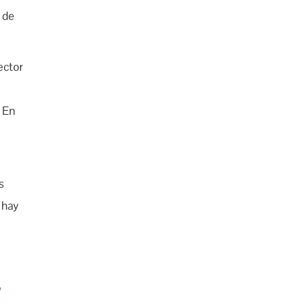
 de
ector
. En
s
 hay
O