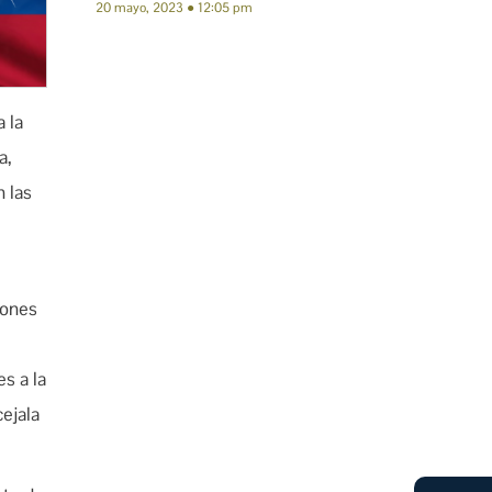
20 mayo, 2023
12:05 pm
 la
a,
 las
iones
es a la
cejala