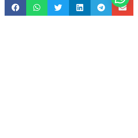
históricamente le interesan un país, es necesario el
debate político, la opinión del ciudadano más sencillo
hasta de el líder mas influyente, es menester estimular
los campos políticos que a muy pocos les interesa,
vincular a las nuevas generaciones a empaparse de temas
que recaerán también en ellos, generar buenos canales de
comunicación para que la gran mayoría de masas pueda
enterarse de las gestiones políticas en su país y así
generar demandas coherentes a la calidad de vida de cada
sociedad, con esto generaremos líderes más empáticos
con sus mandantes y coherente con las necesidades de
sus pueblos.
Andrés Loja Correa
(Ecuador)
Licenciado en
Comunicación Social con