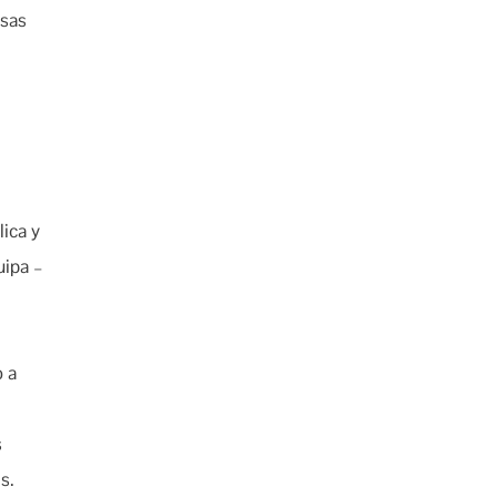
esas
ica y
uipa –
o a
s
s.