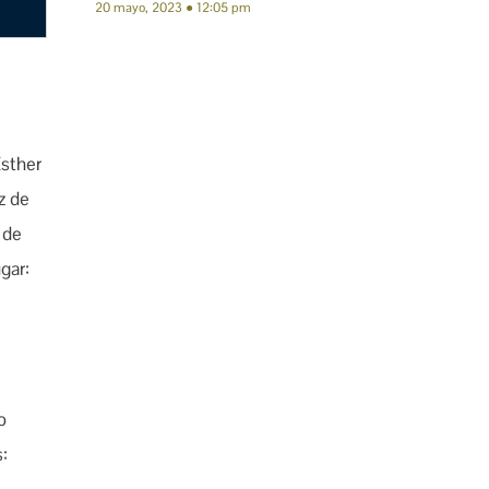
20 mayo, 2023
12:05 pm
Esther
z de
 de
gar:
o
: