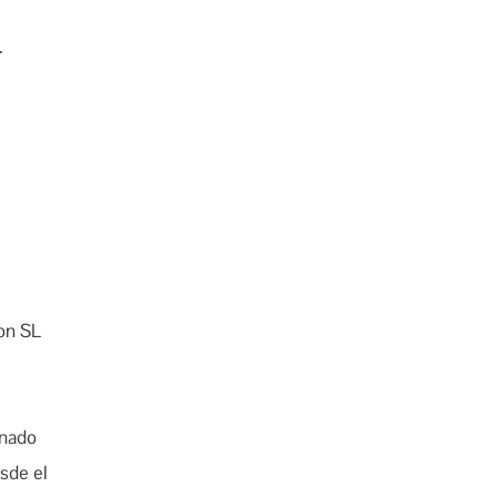
.
on SL
rnado
esde el