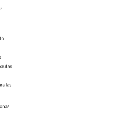
s
to
el
pautas
ra las
zonas