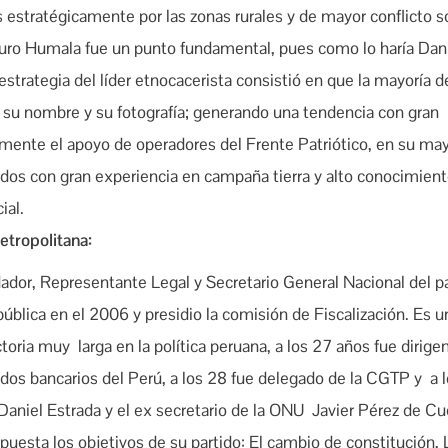
 estratégicamente por las zonas rurales y de mayor conflicto so
uro Humala fue un punto fundamental, pues como lo haría Dan
 estrategia del líder etnocacerista consistió en que la mayoría d
su nombre y su fotografía; generando una tendencia con gran
lmente el apoyo de operadores del Frente Patriótico, en su may
iados con gran experiencia en campaña tierra y alto conocimien
ial.
etropolitana:
ador, Representante Legal y Secretario General Nacional del pa
pública en el 2006 y presidio la comisión de Fiscalización. Es u
toria muy larga en la política peruana, a los 27 años fue dirige
dos bancarios del Perú, a los 28 fue delegado de la CGTP y a 
aniel Estrada y el ex secretario de la ONU Javier Pérez de Cue
puesta los objetivos de su partido: El cambio de constitución, 