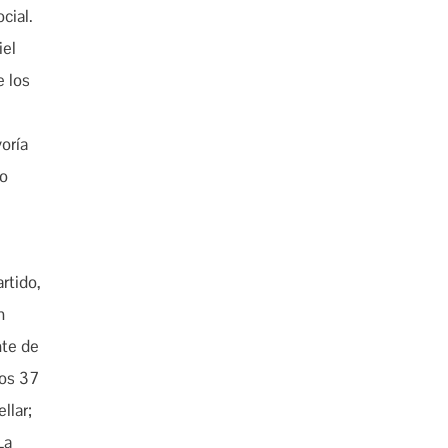
cial.
iel
e los
oría
to
rtido,
n
nte de
los 37
llar;
La