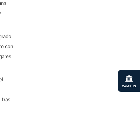
una
y
grado
to con
gares
el
CAMPUS
 tras