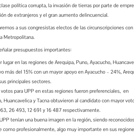
 clase política corrupta, la invasión de tierras por parte de empr
ción de extranjeros y el gran aumento delincuencial.
aremos a sus congresistas electos de las circunscripciones con
a Metropolitana.
eñalar presupuestos importantes:
r lugar en las regiones de Arequipa, Puno, Ayacucho, Huancavel
vo más del 15% con un mayor apoyo en Ayacucho – 24%, Areq
s principales sectores.
 votos para UPP en estas regiones fueron preferenciales, en
, Huancavelica y Tacna obtuvieron al candidato con mayor vot
063, 26 493, 12 691 y 16 487 respectivamente.
UPP tenían una buena imagen en la región, siendo reconocido
te como profesionalmente, algo muy importante en sus regione