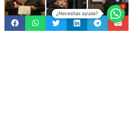
1
¿Necesitas ayuda?
Para participar en la última conferencia y sentir la
Experiencia Goberna de forma plena. Puedes acceder
dando un like a este noticia y después dar clic al siguiente
enlace para reservar tu plaza.
Click Aquí
TAGS:
CAMPAÑAS GANADORAS
,
ELECCIONES2022
,
ESTRATEGIAS
DIGITALES
,
MARKETING POLÍTICO