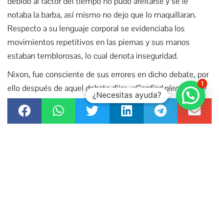
debido al factor del tiempo no pudo afeitarse y se le
notaba la barba, así mismo no dejo que lo maquillaran.
Respecto a su lenguaje corporal se evidenciaba los
movimientos repetitivos en las piernas y sus manos
estaban temblorosas, lo cual denota inseguridad.
Nixon, fue consciente de sus errores en dicho debate, por
1
ello después de aquel debate dijo:
«Confiad plenamente
¿Necesitas ayuda?
en vuestro productor de televisión, dejadle que os ponga
maquillaje incluso si lo odiáis, que os diga como sentaros,
cuales son vuestros mejores ángulos o qué hacer con
vuestro cabello. A mí me desanima, detesto hacerlo, pero
habiendo sido derrotado una vez por no hacerlo, nunca
volví a cometer el mismo error»
Este evento profesionalizo la comunicación política e
introdujo el media training a la política. Obviamente la
oratoria es un factor importante pero lo que se quiere