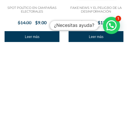
SPOT POLÍTICO EN CAMPAÑAS
FAKE NEWS Y EL PELIGRO DE LA
ELECTORALES
DESINFORMACIÓN
1
$
14.00
$
9.00
$
17.00
$
12.50
¿Necesitas ayuda?
Leer más
Leer más
¡Oferta!
¡Oferta!