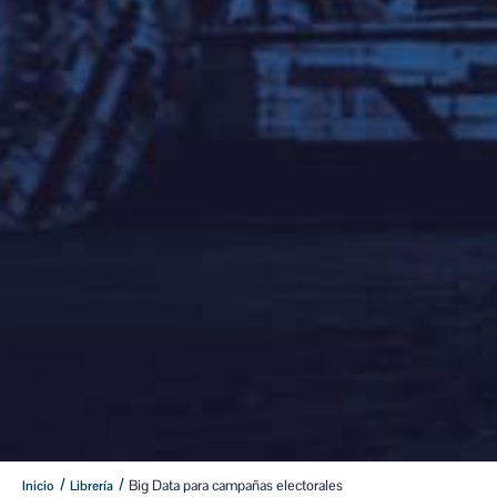
/
/
Big Data para campañas electorales
Inicio
Librería