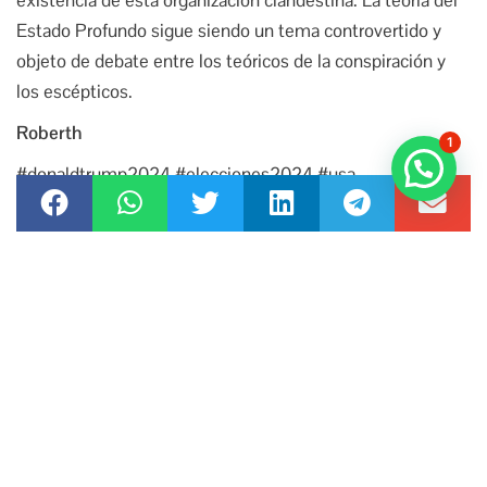
Estado Profundo sigue siendo un tema controvertido y
objeto de debate entre los teóricos de la conspiración y
los escépticos.
Roberth
1
#donaldtrump2024 #elecciones2024 #usa
#estadoprofundo #deepstate
TAGS:
DONALDTRUMP
,
ESTADOPROFUNDO
,
USA