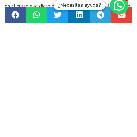
¿Necesitas ayuda?
en el curso que dicto con el Ex oficial de la CIA Ron Aledo
y el criminólogo Diego Miranda.
Es perfectamente posible que haya sabotaje a campañas
o gestiones, y que grupos políticos tengan objetivos de
expansión o de adoctrinamiento, sin embargo, no hace
falta que sea una sociedad secreta de orden mundial o
que operen por encima de todos los poderes conocidos.
Se puede criticar desde una perspectiva moral el
secretismo en estas operaciones, pero eso no hace que
dejen de ser parte del sistema, lo cierto es que hay
conflictos de intereses en todos lados. Hay medios de
comunicación comprados, tratos bajo la mesa, poderes
que buscan tumbarse a otros y presidentes electos que
no confían en su propio servicio de inteligencia, es natural.
Lo que diferencia todo esto de una teoría de conspiración