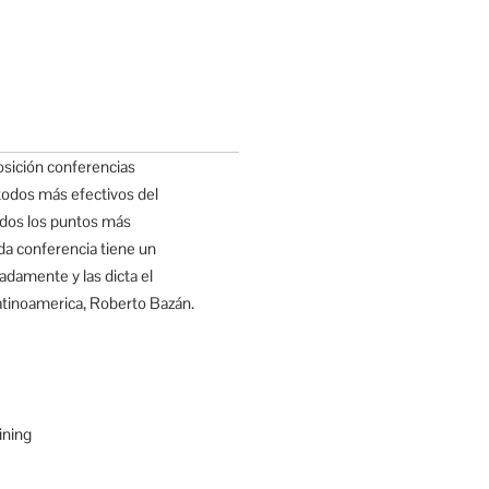
osición conferencias
todos más efectivos del
todos los puntos más
da conferencia tiene un
damente y las dicta el
atinoamerica, Roberto Bazán.
ining