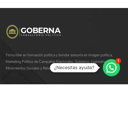
Firma líder en formación política y brindar asesoría en imagen política,
1
Marketing Político de Campañas Electorales, Gobierno, Legislativo,
¿Necesitas ayuda?
Movimientos Sociales y Relaciones Comunitarias.
Estados Unidos
(+1) 786 789 2348
informes@goberna.us
goberna.us
1900 N Bayshore Dr Suite 1A #136-2023 Miami, Florida, 33132 United
States