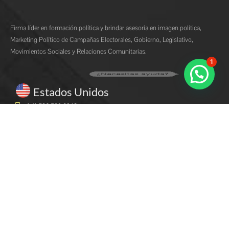
Firma líder en formación política y brindar asesoría en imagen política,
Marketing Político de Campañas Electorales, Gobierno, Legislativo,
Movimientos Sociales y Relaciones Comunitarias.
1
¿Necesitas ayuda?
Estados Unidos
(+1) 786 789 2348
informes@goberna.us
goberna.us
1900 N Bayshore Dr Suite 1A #136-2023 Miami, Florida, 33132 United
States
Perú
(+51) 941-251-506
informes@goberna.pe
goberna.pe