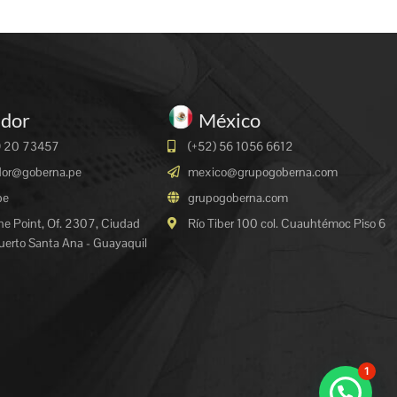
ador
México
9 20 73457
(+52) 56 1056 6612
dor@goberna.pe
mexico@grupogoberna.com
pe
grupogoberna.com
The Point, Of. 2307, Ciudad
Río Tiber 100 col. Cuauhtémoc Piso 6
Puerto Santa Ana - Guayaquil
1
¿Necesitas ayuda?