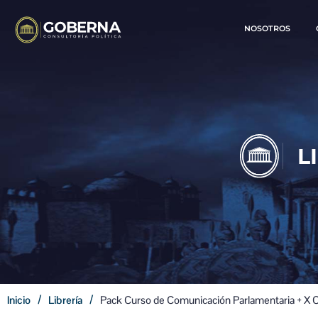
NOSOTROS
/
/
Inicio
Librería
Pack Curso de Comunicación Parlamentaria + X C