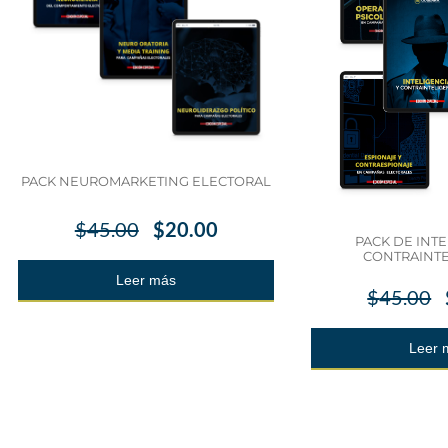
PACK NEUROMARKETING ELECTORAL
$
45.00
$
20.00
PACK DE INTE
CONTRAINTE
Leer más
$
45.00
Leer 