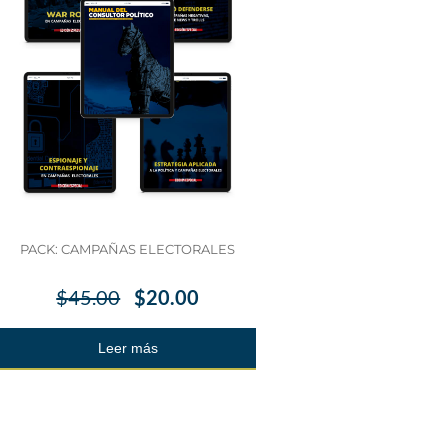
PACK: CAMPAÑAS ELECTORALES
$
45.00
$
20.00
Leer más