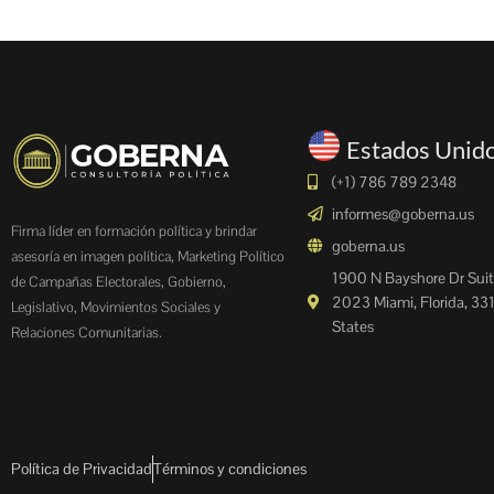
Estados Unid
(+1) 786 789 2348
informes@goberna.us
Firma líder en formación política y brindar
goberna.us
asesoría en imagen política, Marketing Político
1900 N Bayshore Dr Suit
de Campañas Electorales, Gobierno,
2023 Miami, Florida, 33
Legislativo, Movimientos Sociales y
States
Relaciones Comunitarias.
Política de Privacidad
Términos y condiciones