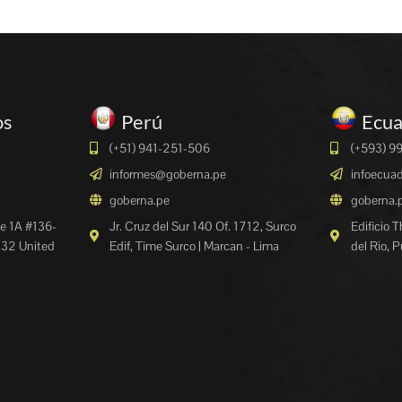
os
Perú
Ecu
(+51) 941-251-506
(+593) 9
informes@goberna.pe
infoecua
goberna.pe
goberna.
e 1A #136-
Jr. Cruz del Sur 140 Of. 1712, Surco
Edificio 
132 United
Edif, Time Surco | Marcan - Lima
del Rio, 