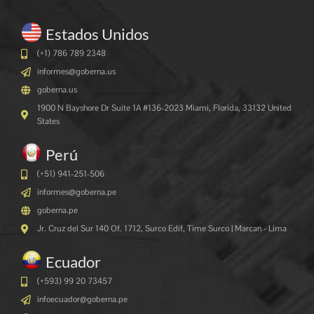
Estados Unidos
(+1) 786 789 2348
informes@goberna.us
goberna.us
1900 N Bayshore Dr Suite 1A #136-2023 Miami, Florida, 33132 United
States
Perú
(+51) 941-251-506
informes@goberna.pe
goberna.pe
Jr. Cruz del Sur 140 Of. 1712, Surco Edif, Time Surco | Marcan - Lima
Ecuador
(+593) 99 20 73457
infoecuador@goberna.pe