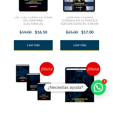
LAS 7 LECCIONES DE MARX
LAWFARE: GUERRA
EN CAMPAÑA
JURÍDICA EN LA POLÍTICA
ELECTORALES
EDICIÓN ESPECIAL E-BOOK
$
19.00
$
16.50
$
25.00
$
17.00
Leer más
Leer más
¡Oferta!
¡Oferta!
1
¿Necesitas ayuda?
PACK ACTIVISMO PARA
CAMPAÑAS ELECTORALES