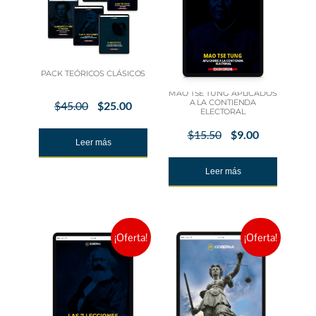
PACK TEÓRICOS CLÁSICOS
MAO TSE TUNG APLICADOS
A LA CONTIENDA
$
45.00
$
25.00
ELECTORAL
$
15.50
$
9.00
Leer más
Leer más
¡Oferta!
¡Oferta!