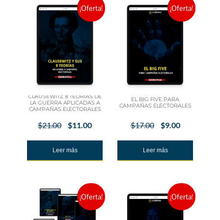
¡Oferta!
¡Oferta!
CLAUSEWITZ 8 TEORIAS DE
EL BIG FIVE PARA
LA GUERRA APLICADAS A
CAMPAÑAS ELECTORALES
CAMPAÑAS ELECTORALES
$
21.00
$
11.00
$
17.00
$
9.00
Leer más
Leer más
¡Oferta!
¡Oferta!