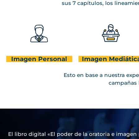
sus 7 capítulos, los lineami
Imagen Personal
Imagen Mediátic
Imagen personal
Imagen personal
Imagen Mediática
Esto en base a nuestra expe
campañas l
El libro digital «El poder de la oratoria e image