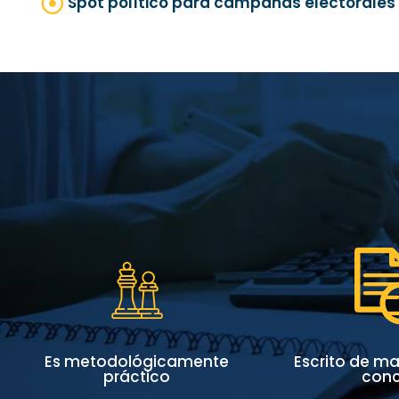
Spot político para campañas electorales
Mensaje
Mensaje
Imagen Mediática
nto
Desenvolvimiento
to.
de tu candidato.
Es metodológicamente
Escrito de ma
práctico
conc