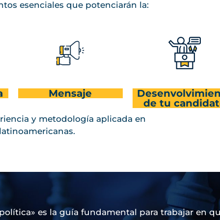
entos esenciales que potenciarán la:
a
Mensaje
Desenvolvimie
Imagen personal
Mensaje
Imagen personal
Mensaje
Imagen Mediática
Imagen Mediática
Desenvolvimiento
de tu candida
de tu candidato.
riencia y metodología aplicada en
atinoamericanas.
n política» es la guía fundamental para trabajar en q