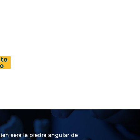
nto
Mensaje
Mensaje
Imagen Mediática
Desenvolvimiento
Desenvolvimiento
to
de tu candidato.
de tu candidato.
uien será la piedra angular de