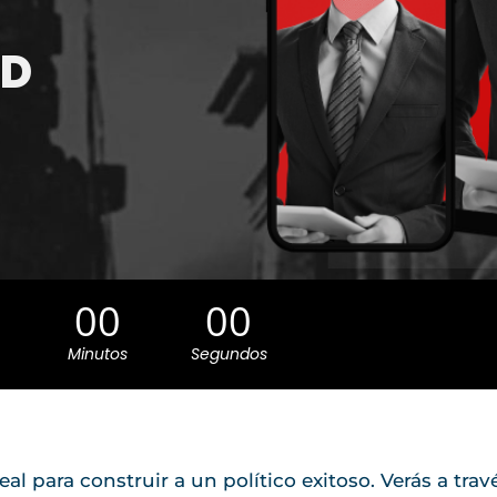
SD
00
00
Minutos
Segundos
eal para construir a un político exitoso. Verás a trav