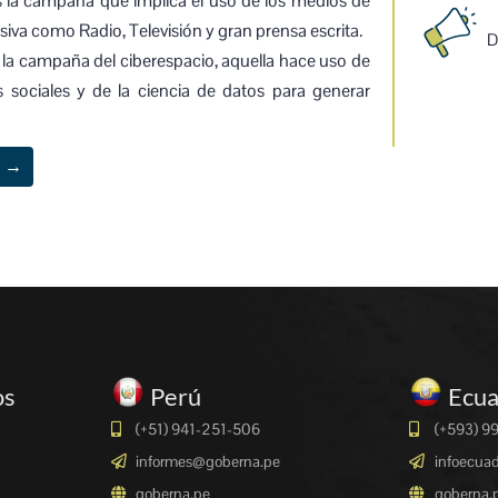
 la campaña que implica el uso de los medios de
va como Radio, Televisión y gran prensa escrita.
D
la campaña del ciberespacio, aquella hace uso de
 sociales y de la ciencia de datos para generar
n →
os
Perú
Ecu
(+51) 941-251-506
(+593) 9
informes@goberna.pe
infoecua
goberna.pe
goberna.