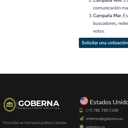
Campaña Aire.
Es
comunicación masi
Campaña Mar.
Es 
buscadores, redes
votos.
Solicitar una cotizació
Estados Unid
(+1) 786 789 2348
informes@goberna.us
Firma líder en formación política y brindar
goberna.us