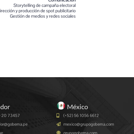
Storytelling de campaña electoral
irección y producción de spot publicitario
Gestión de medios y redes sociales
ador
México
9 20 73457
(+52) 56 1056 6612
dor@goberna.pe
mexico@grupogoberna.com
pe
grupogoberna.com