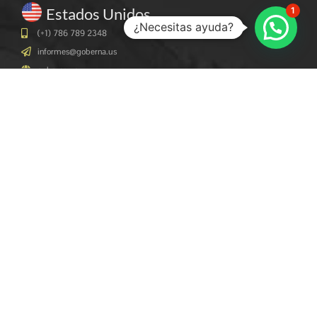
Estados Unidos
1
¿Necesitas ayuda?
(+1) 786 789 2348
informes@goberna.us
goberna.us
1900 N Bayshore Dr Suite 1A #136-2023 Miami, Florida, 33132 United
States
Perú
(+51) 941-251-506
informes@goberna.pe
goberna.pe
Jr. Cruz del Sur 140 Of. 1712, Surco Edif, Time Surco | Marcan - Lima
Ecuador
(+593) 99 20 73457
infoecuador@goberna.pe
goberna.pe